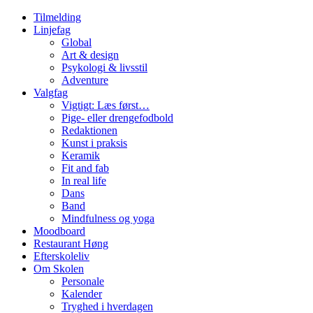
Tilmelding
Linjefag
Global
Art & design
Psykologi & livsstil
Adventure
Valgfag
Vigtigt: Læs først…
Pige- eller drengefodbold
Redaktionen
Kunst i praksis
Keramik
Fit and fab
In real life
Dans
Band
Mindfulness og yoga
Moodboard
Restaurant Høng
Efterskoleliv
Om Skolen
Personale
Kalender
Tryghed i hverdagen