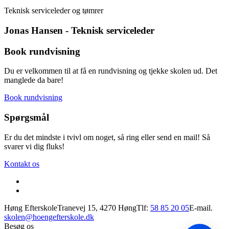
Hej 👋
Teknisk serviceleder og tømrer
Hvordan kan vi hjælpe?
Jonas Hansen - Teknisk serviceleder
Start en ny samtale
Book rundvisning
Har du et spørgsmål? Start en ny samtale
Du er velkommen til at få en rundvisning og tjekke skolen ud. Det
manglede da bare!
Kontaktinformation
Book rundvisning
Tilmelding
Spørgsmål
Rundvisning
Linjefag
Er du det mindste i tvivl om noget, så ring eller send en mail! Så
svarer vi dig fluks!
Studietur
Kontakt os
Undervisere
Kontaktinformation
Høng Efterskole
Tranevej 15, 4270 Høng
Tlf:
58 85 20 05
E-mail.
Tilmelding
skolen@hoengefterskole.dk
Besøg os
Rundvisning