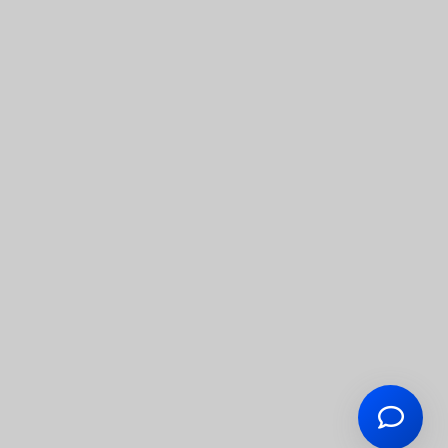
l om noget, så
Så svarer vi dig
Start en ny samtale
Har du et spørgsmål? Start en ny samtale
s
Kontaktinformation
Tilmelding
Rundvisning
Linjefag
Studietur
ngefterskole.dk
Undervisere
Kontaktinformation